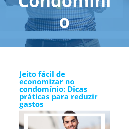
Condomíni
o
Jeito fácil de
economizar no
condomínio: Dicas
práticas para reduzir
gastos