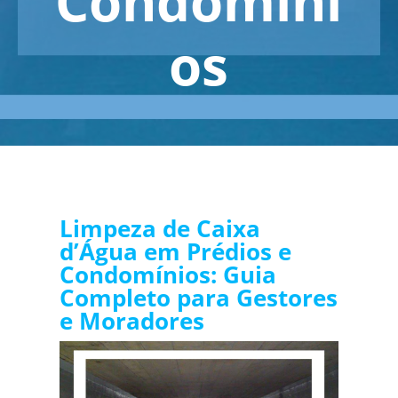
Condomíni
os
Limpeza de Caixa
d’Água em Prédios e
Condomínios: Guia
Completo para Gestores
e Moradores