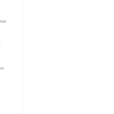
ital
.
cos