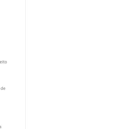
eito
 de
a