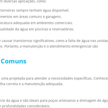
em diversas aplicações, como:
torneiras sempre tenham água disponível.
amentos em áreas comuns e garagens.
ratura adequada em ambientes comerciais.
ualidade da água em piscinas e reservatórios.
ausar transtornos significativos, como a falta de água nas unida
s. Portanto, a manutenção e o atendimento emergencial são
a Comuns
a uma projetada para atender a necessidades específicas. Conhece
colha correta e a manutenção adequada.
ície da água e são ideais para poços artesianos e drenagem de ág
em profundidades consideráveis.