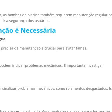
água, as bombas de piscina também requerem manutenção regular p
tir a segurança dos usuários.
nção é Necessária
gua.
 precisa de manutenção é crucial para evitar falhas.
podem indicar problemas mecânicos. É importante investigar
 sinalizar problemas mecânicos, como rolamentos desgastados. I
ba deve ser investigado. Vazamentos podem ser causados por ve