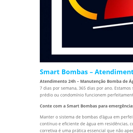
Smart Bombas – Atendiment
Atendimento 24h – Manutenção Bomba de Á
7 dias por semana, 365 dias por ano. Estamos
prédio ou condomínio funcionem perfeitamen
Conte com a Smart Bombas para emergência
Manter o sistema de bombas d’água em perfei
contínuo e eficiente de água em residências,
corretiva é uma prática essencial que não ap