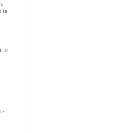
to
cisa
l até
e
e
de