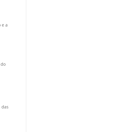
 e a
 do
A
m das