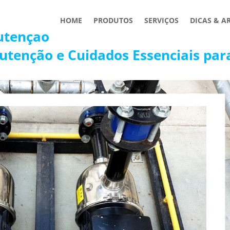
HOME
PRODUTOS
SERVIÇOS
DICAS & A
utençao
utenção e Cuidados Essenciais par