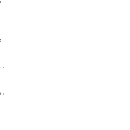
,
s
es,
to.