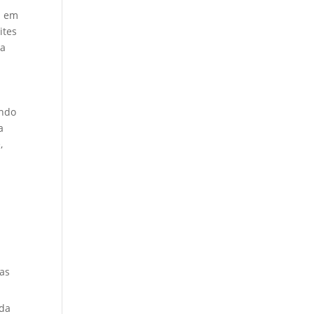
a em
ites
na
ando
a
,
das
 da