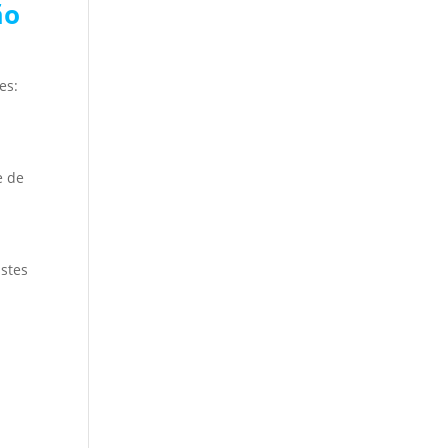
ão
es:
e de
Estes