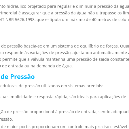
to hidráulico projetado para regular e diminuir a pressão da águ
primordial é assegurar que a pressão da água não ultrapasse os lim
BNT NBR 5626:1998, que estipula um máximo de 40 metros de colu
 de pressão baseia-se em um sistema de equilíbrio de forças. Qu
rno responde às variações de pressão, ajustando automaticamente 
o permite que a válvula mantenha uma pressão de saída constante
o de entrada ou na demanda de água.
 de Pressão
 redutoras de pressão utilizadas em sistemas prediais:
sua simplicidade e resposta rápida, são ideais para aplicações de
ção de pressão proporcional à pressão de entrada, sendo adequa
ressão.
s de maior porte, proporcionam um controle mais preciso e estável