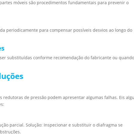
 partes móveis são procedimentos fundamentais para prevenir o
tada periodicamente para compensar possíveis desvios ao longo do
es
ser substituídas conforme recomendação do fabricante ou quand
luções
redutoras de pressão podem apresentar algumas falhas. Eis alg
es:
ção parcial. Solução: Inspecionar e substituir o diafragma se
obstruções.