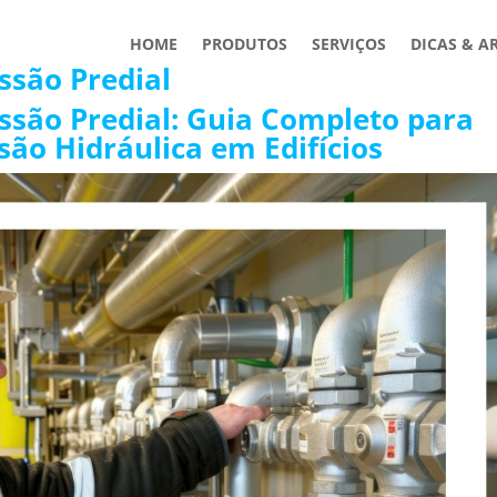
HOME
PRODUTOS
SERVIÇOS
DICAS & A
ssão Predial
ssão Predial: Guia Completo para
são Hidráulica em Edifícios