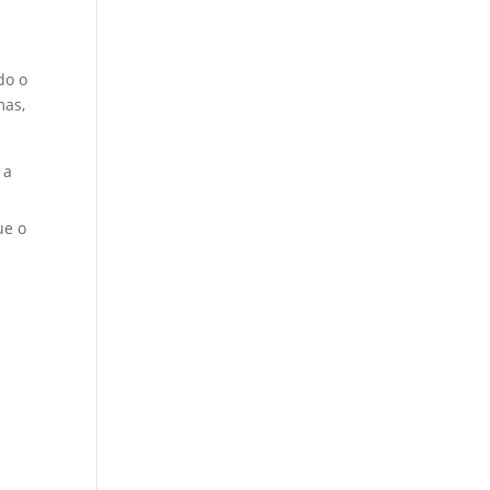
do o
mas,
 a
ue o