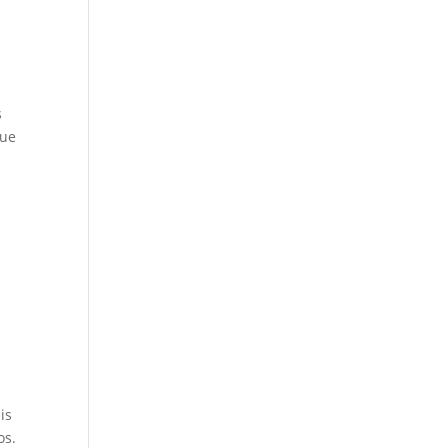
s
que
.
is
os.