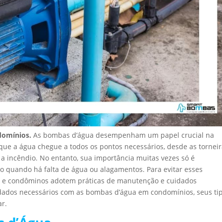
domínios.
As bombas d’água desempenham um papel crucial na
que a água chegue a todos os pontos necessários, desde as tornei
a incêndio. No entanto, sua importância muitas vezes só é
 quando há falta de água ou alagamentos. Para evitar esses
es e condôminos adotem práticas de manutenção e cuidados
idados necessários com as bombas d’água em condomínios, seus tip
ar.