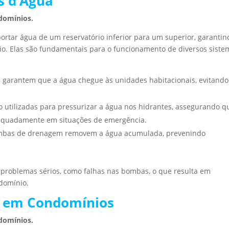
s d’Água
domínios.
rtar água de um reservatório inferior para um superior, garantin
. Elas são fundamentais para o funcionamento de diversos siste
 garantem que a água chegue às unidades habitacionais, evitando
o utilizadas para pressurizar a água nos hidrantes, assegurando q
dequadamente em situações de emergência.
bombas de drenagem removem a água acumulada, prevenindo
problemas sérios, como falhas nas bombas, o que resulta em
ndomínio.
a em Condomínios
domínios.