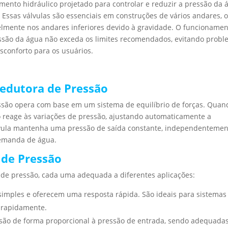
ento hidráulico projetado para controlar e reduzir a pressão da 
. Essas válvulas são essenciais em construções de vários andares, 
lmente nos andares inferiores devido à gravidade. O funcioname
ssão da água não exceda os limites recomendados, evitando prob
conforto para os usuários.
edutora de Pressão
são opera com base em um sistema de equilíbrio de forças. Quan
o reage às variações de pressão, ajustando automaticamente a
álvula mantenha uma pressão de saída constante, independenteme
demanda de água.
 de Pressão
s de pressão, cada uma adequada a diferentes aplicações:
o simples e oferecem uma resposta rápida. São ideais para sistemas
 rapidamente.
essão de forma proporcional à pressão de entrada, sendo adequada