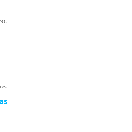
res.
s
res.
as