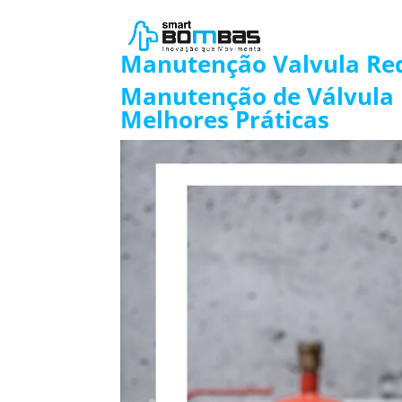
Manutenção Valvula Red
Manutenção de Válvula 
Melhores Práticas