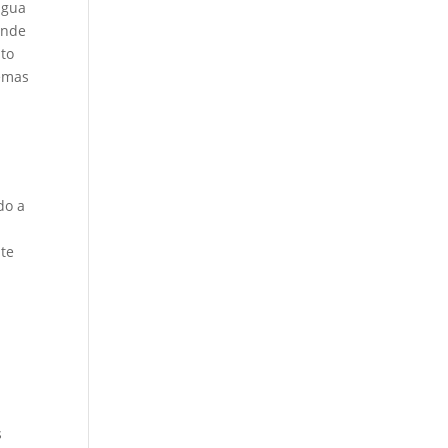
água
onde
nto
lemas
do a
nte
s