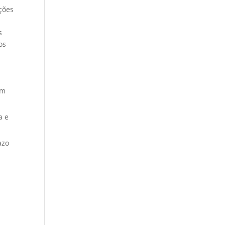
ções
s
os
em
a e
azo