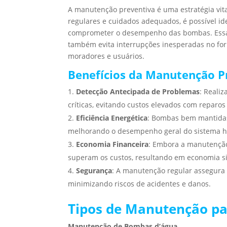
A manutenção preventiva é uma estratégia vita
regulares e cuidados adequados, é possível i
comprometer o desempenho das bombas. Essa 
também evita interrupções inesperadas no for
moradores e usuários.
Benefícios da Manutenção P
Detecção Antecipada de Problemas
: Realiz
críticas, evitando custos elevados com reparos
Eficiência Energética
: Bombas bem mantidas
melhorando o desempenho geral do sistema hi
Economia Financeira
: Embora a manutenção 
superam os custos, resultando em economia sig
Segurança
: A manutenção regular assegura
minimizando riscos de acidentes e danos.
Tipos de Manutenção p
Manutenção de Bombas d’água