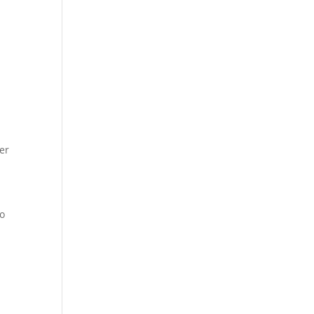
er
do