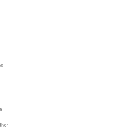
es
ra
lhor