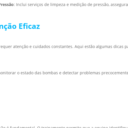
Pressão
: Inclui serviços de limpeza e medição de pressão, assegur
.
ção Eficaz
equer atenção e cuidados constantes. Aqui estão algumas dicas p
monitorar o estado das bombas e detectar problemas precocement
ão é fundamental. O treinamento permite que a equipe identifiqu